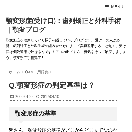
MENU
顎変形症(受け口)：歯列矯正と外科手術
｜顎変ブログ
顎変形症を治療していく様子を綴っていくブログです。 受け口の人は必
見！歯列矯正と外科手術の組み合わせによって美容整形すること無く、受け
口は保険適用で治せるんです！アゴの出てる方、勇気を持って治療しましょ
う。顎変形症手術完了!!
ホーム
>
Q&A・用語集
>
Q.顎変形症の判定基準は？
2009/01/22
2017/04/10
顎変形症の基準
皆さん、顎変形症の基準がどこからどこまでなのか