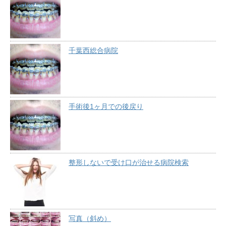
千葉西総合病院
手術後1ヶ月での後戻り
整形しないで受け口が治せる病院検索
写真（斜め）