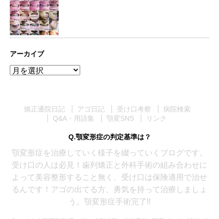
アーカイブ
ア
ー
カ
イ
矯正通院日記
アゴ日記
受け口考察
病院検索
ブ
Q&A・用語集
顎変SNS
リンク
Q.顎変形症の判定基準は？
顎変形症を治療していく様子を綴っていくブログです。
受け口の人は必見！歯列矯正と外科手術の組み合わせに
よって美容整形すること無く、受け口は保険適用で治せ
るんです！アゴの出てる方、勇気を持って治療しましょ
う。顎変形症手術完了!!