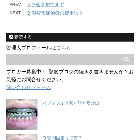
PREV
オフ会参加できず
NEXT
Q.顎変形症治療の費用は？
購読する
管理人プロフィールは
こちら
ブロガー募集中!! 顎変ブログの続きを書きませんか？お
気軽にお問合せください。
問い合わせフォーム
ハプスブルク家と顎と受け口
Q.顎間固定って何？