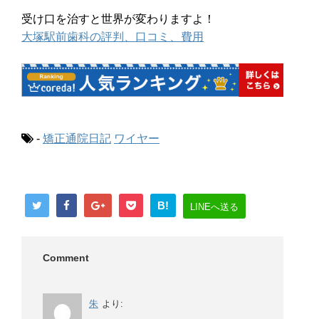
受け口を治すと世界が変わりますよ！
大塚駅前歯科の評判、口コミ、費用
-
矯正通院日記
ワイヤー
B!
LINEへ送る
Comment
朱
より: