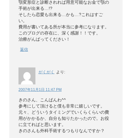
顎変形症と診断されれば用意可能なお金で顎の
手術が出来る…!?
そしたら恋愛も出来る…かも…?これはすご
い。
費用が書いてある所が本当に参考になります。
このブログの存在に、深く感謝！！です。
治療がんばってください！
返信
がくがく
より:
2007年11月1日 11:47 PM
きのさん、こんばんわ^^
参考にして頂けると僕も非常に嬉しいです。
元々、どういうタイミングでいくらくらいの費
用がかかるか、自分も知りたかったので。お役
に立てればと思います。
きのさんも外科手術するつもりなんですか？