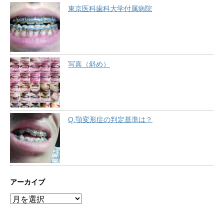
東京医科歯科大学付属病院
写真（斜め）
Q.顎変形症の判定基準は？
アーカイブ
ア
ー
カ