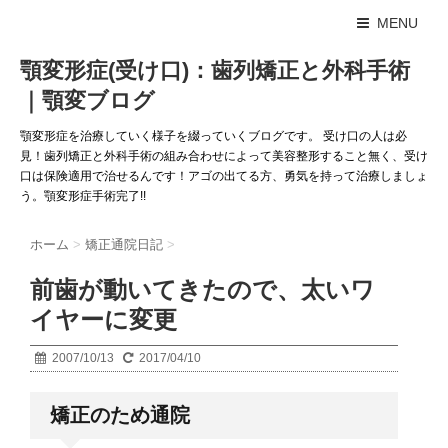
MENU
顎変形症(受け口)：歯列矯正と外科手術
｜顎変ブログ
顎変形症を治療していく様子を綴っていくブログです。 受け口の人は必
見！歯列矯正と外科手術の組み合わせによって美容整形すること無く、受け
口は保険適用で治せるんです！アゴの出てる方、勇気を持って治療しましょ
う。顎変形症手術完了!!
ホーム
>
矯正通院日記
>
前歯が動いてきたので、太いワ
イヤーに変更
2007/10/13
2017/04/10
矯正のため通院