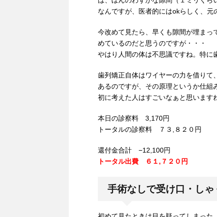
は、ほんのわずかな隙間（１ミリくら
なんですが、医者的にはokらしく、元
今改めて見たら、早くも隙間が埋まっ
めているのだと思うのですが・・・
やはり人間の体は不思議ですね。特に
歯列矯正自体はワイヤーの力を借りて
あるのですが、その原理というか仕組
初に考えた人はすごいなぁと思います
本日の診察料 3,170円
トータルの診察料 ７３,８２０円
還付金合計 −12,100円
トータル出費 ６１,７２０円
手術なしで受け口・しゃ
初めて見たときは目を疑ってしまった