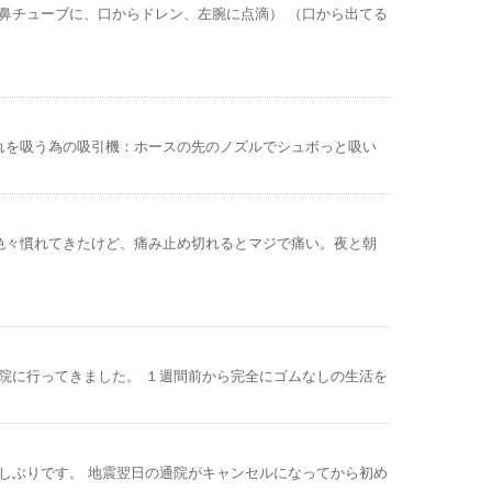
（鼻チューブに、口からドレン、左腕に点滴） （口から出てる
だれを吸う為の吸引機：ホースの先のノズルでシュボっと吸い
く色々慣れてきたけど、痛み止め切れるとマジで痛い。夜と朝
）
通院に行ってきました。 １週間前から完全にゴムなしの生活を
久しぶりです。 地震翌日の通院がキャンセルになってから初め