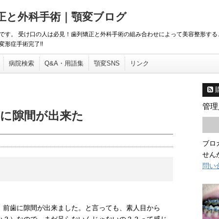
矯正と外科手術｜顎変ブログ
です。 受け口の人は必見！歯列矯正と外科手術の組み合わせによって美容整形する
形症手術完了!!
病院検索
Q&A・用語集
顎変SNS
リンク
管理
に隙間が出来た
ブロ
せん
問い
、前歯に隙間が出来ました。と言っても、素人目から