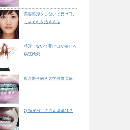
美容整形をしないで受け口、
しゃくれを治す方法
整形しないで受け口が治せる
病院検索
東京医科歯科大学付属病院
Q.顎変形症の判定基準は？