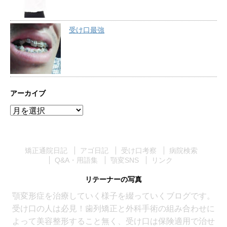
受け口最強
アーカイブ
ア
ー
カ
イ
矯正通院日記
アゴ日記
受け口考察
病院検索
ブ
Q&A・用語集
顎変SNS
リンク
リテーナーの写真
顎変形症を治療していく様子を綴っていくブログです。
受け口の人は必見！歯列矯正と外科手術の組み合わせに
よって美容整形すること無く、受け口は保険適用で治せ