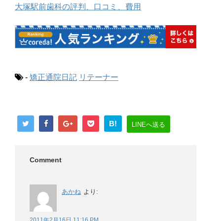
大塚駅前歯科の評判、口コミ、費用
-
矯正通院日記
リテーナー
B!
LINEへ送る
Comment
あかね
より:
2011年2月16日 11:16 PM