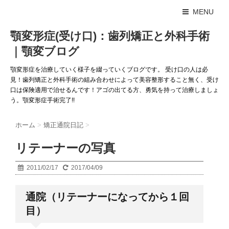
MENU
顎変形症(受け口)：歯列矯正と外科手術
｜顎変ブログ
顎変形症を治療していく様子を綴っていくブログです。 受け口の人は必
見！歯列矯正と外科手術の組み合わせによって美容整形すること無く、受け
口は保険適用で治せるんです！アゴの出てる方、勇気を持って治療しましょ
う。顎変形症手術完了!!
ホーム
>
矯正通院日記
>
リテーナーの写真
2011/02/17
2017/04/09
通院（リテーナーになってから１回
目）