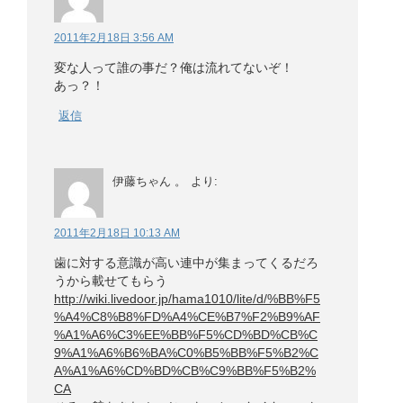
2011年2月18日 3:56 AM
変な人って誰の事だ？俺は流れてないぞ！
あっ？！
返信
伊藤ちゃん 。
より:
2011年2月18日 10:13 AM
歯に対する意識が高い連中が集まってくるだろ
うから載せてもらう
http://wiki.livedoor.jp/hama1010/lite/d/%BB%F5
%A4%C8%B8%FD%A4%CE%B7%F2%B9%AF
%A1%A6%C3%EE%BB%F5%CD%BD%CB%C
9%A1%A6%B6%BA%C0%B5%BB%F5%B2%C
A%A1%A6%CD%BD%CB%C9%BB%F5%B2%
CA