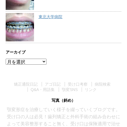
東北大学病院
アーカイブ
ア
ー
カ
イ
矯正通院日記
アゴ日記
受け口考察
病院検索
ブ
Q&A・用語集
顎変SNS
リンク
写真（斜め）
顎変形症を治療していく様子を綴っていくブログです。
受け口の人は必見！歯列矯正と外科手術の組み合わせに
よって美容整形すること無く、受け口は保険適用で治せ