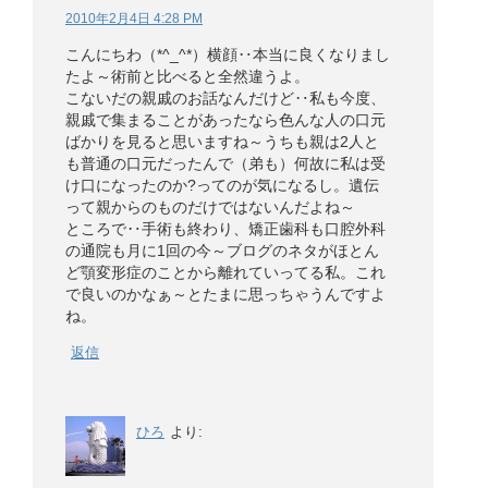
2010年2月4日 4:28 PM
こんにちわ（*^_^*）横顔‥本当に良くなりまし
たよ～術前と比べると全然違うよ。
こないだの親戚のお話なんだけど‥私も今度、
親戚で集まることがあったなら色んな人の口元
ばかりを見ると思いますね～うちも親は2人と
も普通の口元だったんで（弟も）何故に私は受
け口になったのか?ってのが気になるし。遺伝
って親からのものだけではないんだよね～
ところで‥手術も終わり、矯正歯科も口腔外科
の通院も月に1回の今～ブログのネタがほとん
ど顎変形症のことから離れていってる私。これ
で良いのかなぁ～とたまに思っちゃうんですよ
ね。
返信
ひろ
より: