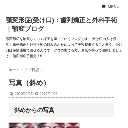
MENU
顎変形症(受け口)：歯列矯正と外科手術
｜顎変ブログ
顎変形症を治療していく様子を綴っていくブログです。 受け口の人は必
見！歯列矯正と外科手術の組み合わせによって美容整形すること無く、受け
口は保険適用で治せるんです！アゴの出てる方、勇気を持って治療しましょ
う。顎変形症手術完了!!
ホーム
>
アゴ日記
>
写真（斜め）
2010/02/03
2017/04/09
斜めからの写真