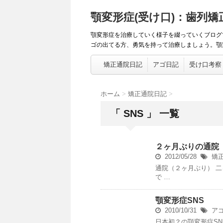
顎変形症(受け口)：歯列
顎変形症を治療していく様子を綴っていくブログ
ゴの出てる方、勇気を持って治療しましょう。顎変
矯正通院日記
アゴ日記
受け口考察
ホーム
>
矯正通院日記
>
「 SNS 」 一覧
２ヶ月ぶりの通院
2012/05/28
矯
通院（２ヶ月ぶり） 
で …
顎変形症SNS
2010/10/31
ア
日本初？の顎変形症SN