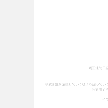
矯正通院日
顎変形症を治療していく様子を綴ってい
険適用で
Cop