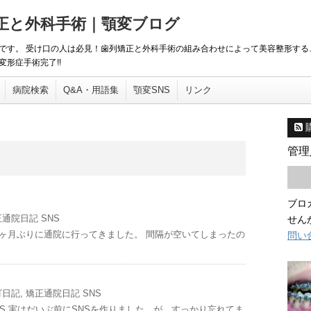
矯正と外科手術｜顎変ブログ
です。 受け口の人は必見！歯列矯正と外科手術の組み合わせによって美容整形する
形症手術完了!!
病院検索
Q&A・用語集
顎変SNS
リンク
管理
ブロ
正通院日記
SNS
せん
二ヶ月ぶりに通院に行ってきました。 間隔が空いてしまったの
問い
ゴ日記
,
矯正通院日記
SNS
S 実はだいぶ前にSNSを作りました。が、すっかり忘れてま