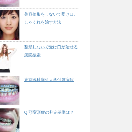
美容整形をしないで受け口、
しゃくれを治す方法
整形しないで受け口が治せる
病院検索
東京医科歯科大学付属病院
Q.顎変形症の判定基準は？