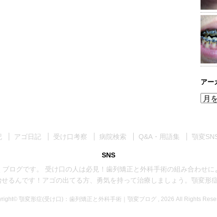
アー
ア
ー
カ
イ
記
アゴ日記
受け口考察
病院検索
Q&A・用語集
顎変SN
ブ
SNS
くブログです。 受け口の人は必見！歯列矯正と外科手術の組み合わせに
治せるんです！アゴの出てる方、勇気を持って治療しましょう。顎変形症手
yright© 顎変形症(受け口)：歯列矯正と外科手術｜顎変ブログ , 2026 All Rights Reser