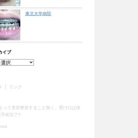
東北大学病院
カイブ
S
リンク
よって美容整形すること無く、受け口は保
術完了!!
ved.