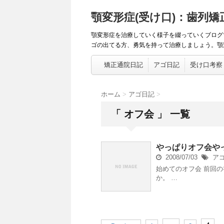
顎変形症(受け口)：歯列
顎変形症を治療していく様子を綴っていくブログ
ゴの出てる方、勇気を持って治療しましょう。顎変
矯正通院日記
アゴ日記
受け口考察
ホーム
>
アゴ日記
>
「 オフ会 」 一覧
やっぱりオフ会や
2008/07/03
ア
始めてのオフ会 前回
か。 …