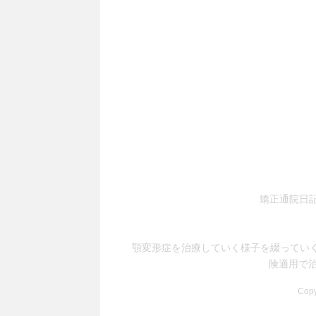
矯正通院日
顎変形症を治療していく様子を綴ってい
険適用で
Cop