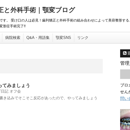
矯正と外科手術｜顎変ブログ
です。 受け口の人は必見！歯列矯正と外科手術の組み合わせによって美容整形する
形症手術完了!!
病院検索
Q&A・用語集
顎変SNS
リンク
管理
ブロ
ってみましょう
ゴ日記
オフ会
せん
の書き込みでそこそこ反応があったので、やってみましょう
問い