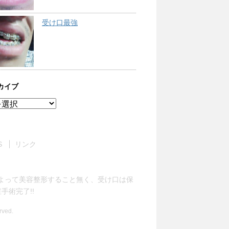
受け口最強
カイブ
S
リンク
よって美容整形すること無く、受け口は保
術完了!!
ved.