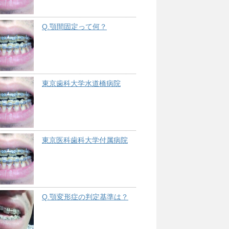
Q.顎間固定って何？
東京歯科大学水道橋病院
東京医科歯科大学付属病院
Q.顎変形症の判定基準は？