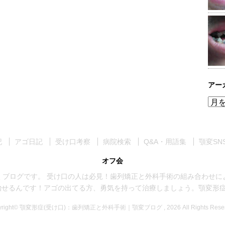
アー
ア
ー
カ
イ
記
アゴ日記
受け口考察
病院検索
Q&A・用語集
顎変SN
ブ
オフ会
くブログです。 受け口の人は必見！歯列矯正と外科手術の組み合わせに
治せるんです！アゴの出てる方、勇気を持って治療しましょう。顎変形症手
yright© 顎変形症(受け口)：歯列矯正と外科手術｜顎変ブログ , 2026 All Rights Reser